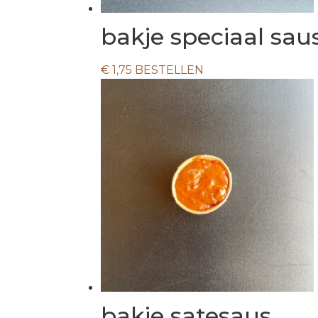
bakje speciaal sau
€
1,75
BESTELLEN
bakje satesaus