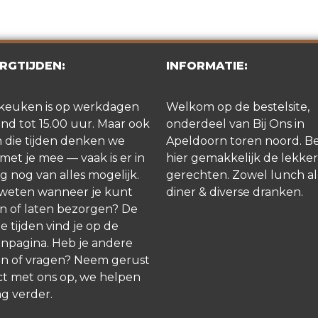
RGTIJDEN:
INFORMATIE:
keuken is op werkdagen
Welkom op de bestelsite,
d tot 15.00 uur. Maar ook
onderdeel van Bij Ons in
 die tijden denken we
Apeldoorn toren noord. Be
met je mee — vaak is er in
hier gemakkelijk de lekker
g nog van alles mogelijk.
gerechten. Zowel lunch al
 weten wanneer je kunt
diner & diverse dranken.
n of laten bezorgen? De
e tijden vind je op de
npagina. Heb je andere
n of vragen? Neem gerust
ct met ons op, we helpen
ag verder.