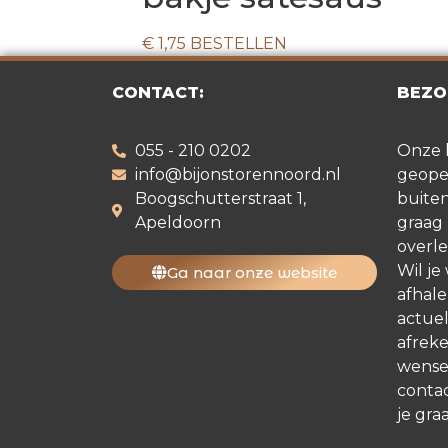
€
1,75
BESTELLEN
CONTACT:
BEZO
055 - 210 0202
Onze 
info@bijonstorennoord.nl
geopen
Boogschutterstraat 1,
buiten
Apeldoorn
graag 
overle
Wil je
Ga naar onze website
afhale
actuel
afreke
wense
conta
je gra