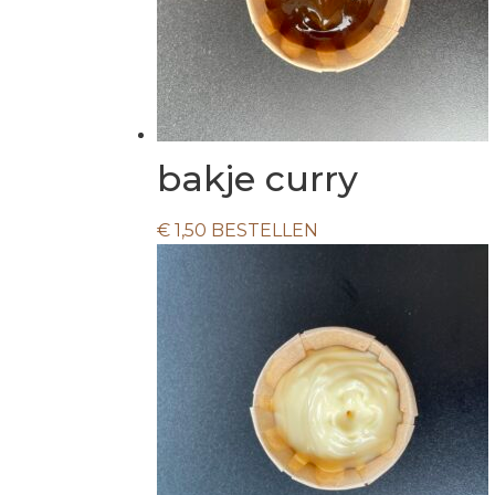
bakje curry
€
1,50
BESTELLEN