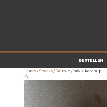
BESTELLEN
Home
/
Snacks
/
Sauzen
/ bakje ketchup