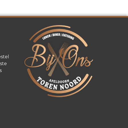
stel
ste
s