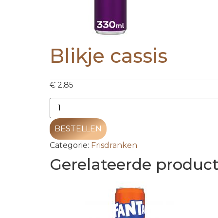
Blikje cassis
€
2,85
BESTELLEN
Categorie:
Frisdranken
Gerelateerde produc