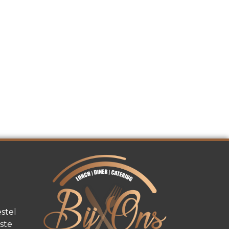
stel
ste