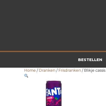
BESTELLEN
Home
/
Dranken
/
Frisdranken
/ Blikje cassis