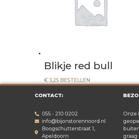
Blikje red bull
€
3,25
BESTELLEN
CONTACT:
BEZO
055 - 210 0202
Onze 
info@bijonstorennoord.nl
geopen
Boogschutterstraat 1,
buiten
Apeldoorn
graag 