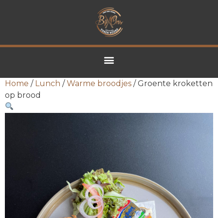
Home
/
Lunch
/
Warme broodjes
/ Groente kroketten
op brood