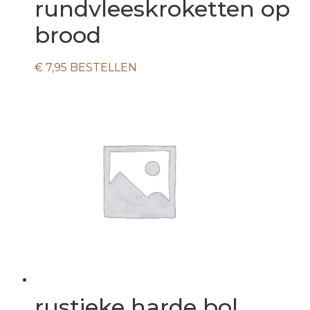
rundvleeskroketten op
brood
€
7,95
BESTELLEN
rustieke harde bol