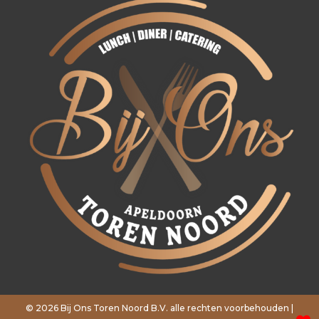
© 2026 Bij Ons Toren Noord B.V. alle rechten voorbehouden |