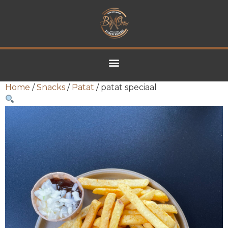
Home
/
Snacks
/
Patat
/ patat speciaal